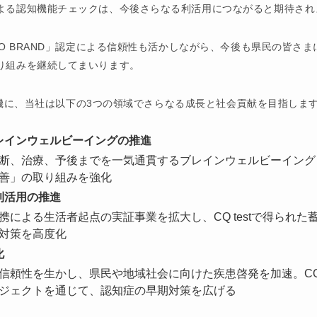
よる認知機能チェックは、今後さらなる利活用につながると期待され
YO BRAND」認定による信頼性も活かしながら、今後も県民の皆さ
り組みを継続してまいります。
定を契機に、当社は以下の3つの領域でさらなる成長と社会貢献を目指しま
レインウェルビーイングの推進
断、治療、予後までを一気通貫するブレインウェルビーイング
善」の取り組みを強化
利活用の推進
携による生活者起点の実証事業を拡大し、CQ testで得られ
対策を高度化
化
信頼性を生かし、県民や地域社会に向けた疾患啓発を加速。CQ 
ジェクトを通じて、認知症の早期対策を広げる