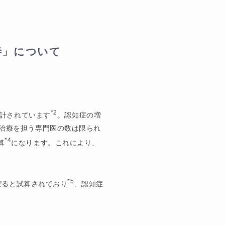
善」について
*2
推計されています
。認知症の増
治療を担う専門医の数は限られ
*4
算
になります。これにより、
*5
ぼると試算されており
、認知症