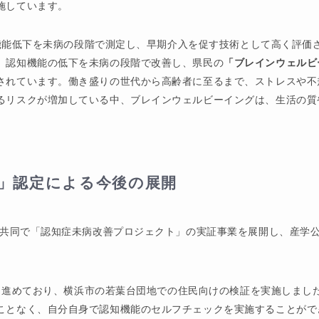
施しています。
認知機能低下を未病の段階で測定し、早期介入を促す技術として高く評
、認知機能の低下を未病の段階で改善し、県民の
「ブレインウェルビ
されています。働き盛りの世代から高齢者に至るまで、ストレスや不
るリスクが増加している中、ブレインウェルビーイングは、生活の質
」認定による今後の展開
県と共同で「認知症未病改善プロジェクト」の実証事業を展開し、産学
実証も進めており、横浜市の若葉台団地での住民向けの検証を実施しま
ことなく、自分自身で認知機能のセルフチェックを実施することがで