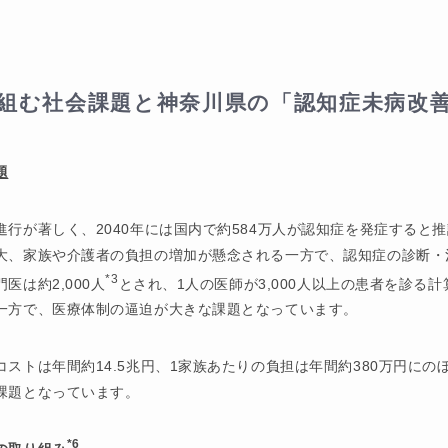
」
組む社会課題と神奈川県の「認知症未病改
題
行が著しく、2040年には国内で約584万人が認知症を発症すると
大、家族や介護者の負担の増加が懸念される一方で、認知症の診断・
*3
医は約2,000人
とされ、1人の医師が3,000人以上の患者を診る計
一方で、医療体制の逼迫が大きな課題となっています。
ストは年間約14.5兆円、1家族あたりの負担は年間約380万円にの
課題となっています。
*6