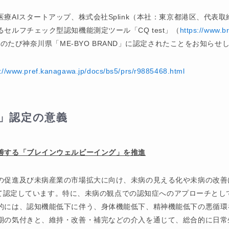
療AIスタートアップ、株式会社Splink（本社：東京都港区、代表取
セルフチェック型認知機能測定ツール「CQ test」（
https://www.br
のたび神奈川県「ME-BYO BRAND」に認定されたことをお知らせ
s://www.pref.kanagawa.jp/docs/bs5/prs/r9885468.html
」認定の意義
善する「ブレインウェルビーイング」を推進
の促進及び未病産業の市場拡大に向け、未病の見える化や未病の改善
」として認定しています。特に、未病の観点での認知症へのアプローチと
的には、認知機能低下に伴う、身体機能低下、精神機能低下の悪循環
期の気付きと、維持・改善・補完などの介入を通じて、総合的に日常