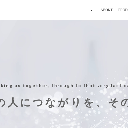
ABOUT
PROD
nking us together, through to that very last d
の人につながりを、
そ