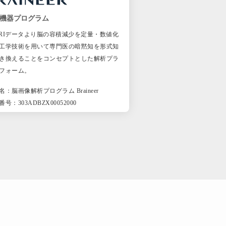
機器プログラム
RIデータより脳の容積減少を定量・数値化
工学技術を用いて専門医の暗黙知を形式知
き換えることをコンセプトとした解析プラ
フォーム。
名：脳画像解析プログラム Braineer
号：303ADBZX00052000