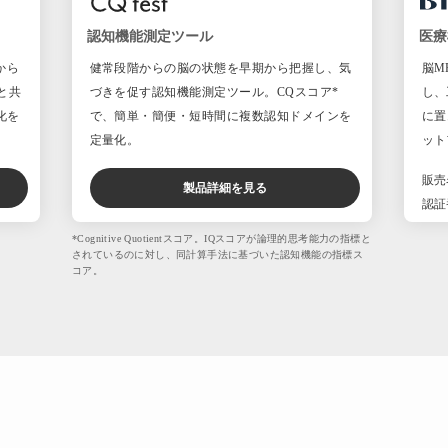
認知機能測定ツール
医療
から
健常段階からの脳の状態を早期から把握し、気
脳M
と共
づきを促す認知機能測定ツール。CQスコア*
し、
化を
で、簡単・簡便・短時間に複数認知ドメインを
に置
定量化。
ット
販売
製品詳細を見る
認証番
*Cognitive Quotientスコア。IQスコアが論理的思考能力の指標と
されているのに対し、同計算手法に基づいた認知機能の指標ス
コア。