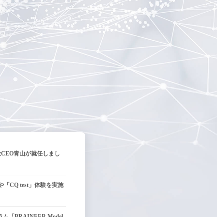
役CEO青山が就任しまし
「CQ test」体験を実施
RAINEER Model