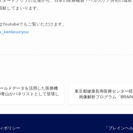
Iスタートアップの立場から、日本の医療機器・ヘルスケア分野の成
貢献してまいります。
Youtubeでもご覧いただけます。
o_kenkouiryou
ワールドデータを活用した医療機
東京都健康長寿医療センター研
O青山がパネリストとして登壇し
画像解析プログラム「BRAINE
ティポリシー
「ブレインヘル