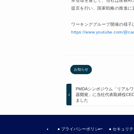
本登壇を通じて、当社は医療A
提言を行い、国家戦略の推進に
ワーキンググループ開催の様子は
https://www.youtube.com/@ca
お知らせ
PMDAシンポジウム「リアル
器開発」に当社代表取締役CE
ました
● プライバシーポリシー
● セキュリ