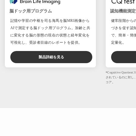
脳ドック用プログラム
認知機能測定
記憶や学習の中枢を司る海馬を脳MRI画像から
健常段階から
AIで測定する脳ドック用プログラム。加齢と共
づきを促す認
に変化する脳の形態の現在の状態と経年変化を
で、簡単・簡
可視化し、受診者目線のレポートを提供。
定量化。
製品詳細を見る
*Cognitive Qu
されているのに対し
コア。